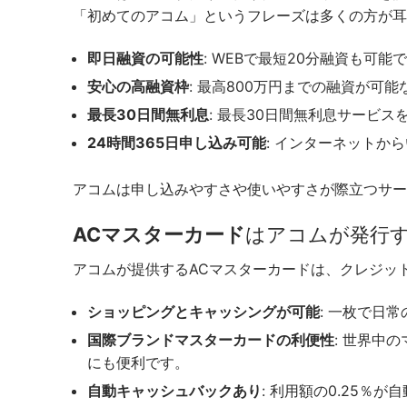
「初めてのアコム」というフレーズは多くの方が耳
即日融資の可能性
: WEBで最短20分融資も
安心の高融資枠
: 最高800万円までの融資が
最長30日間無利息
: 最長30日間無利息サービ
24時間365日申し込み可能
: インターネットか
アコムは申し込みやすさや使いやすさが際立つサー
ACマスターカード
はアコムが発行
アコムが提供するACマスターカードは、クレジッ
ショッピングとキャッシングが可能
: 一枚で日
国際ブランドマスターカードの利便性
: 世界中
にも便利です。
自動キャッシュバックあり
: 利用額の0.25％