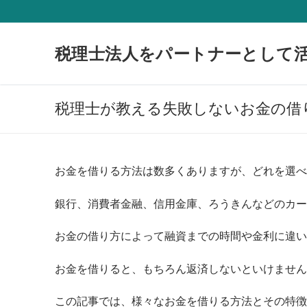
コ
ン
テ
税理士法人をパートナーとして
ン
ツ
へ
税理士が教える失敗しないお金の借
ス
キ
ッ
プ
お金を借りる方法は数多くありますが、どれを選べ
銀行、消費者金融、信用金庫、ろうきんなどのカー
お金の借り方によって融資までの時間や金利に違い
お金を借りると、もちろん返済しないといけません
この記事では、様々なお金を借りる方法とその特徴